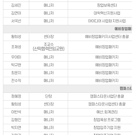
사업공고(메이커스페이스)
김세진
매니저
창업보육센터
김연이
매니저
대학혁신지원사업
창업인프라
서국선
매니저
아이디어 사업화 지원사업
예비창업패키
황희성
센터장
예비창업패키지사업센터 총괄
창업인프라 소개
조교수
조재성
예비창업패키지
(산학협력전임교원)
창업지원센터
우아미
매니저
예비창업패키지
메이커스페이스센터
박규현
매니저
예비창업패키지
공간대여시스템
최윤지
매니저
예비창업패키지
전수익
매니저
예비창업패키지
장비대여시스템
캠퍼스타
창업보육센터
정혜정
단장
캠퍼스타운사업단 총괄
황희성
센터장
캠퍼스타운사업센터 총괄
공지사항
이반석
매니저
예산, 회계관리
입주현황
김형진
매니저
창업육성 프로그램
창업지원
박지연
매니저
창업입주기업 지원