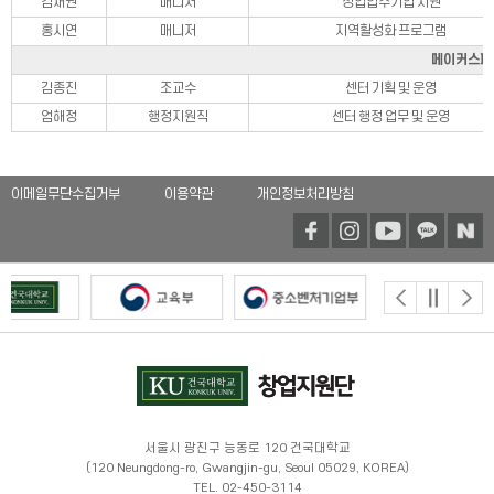
김재권
매니저
창업입주기업 지원
홍시연
매니저
지역활성화 프로그램
메이커스페
원스톱 창업상담
김종진
조교수
센터 기획 및 운영
아이디어 제안
엄해정
행정지원직
센터 행정 업무 및 운영
스타트업 데스티네이션
창업교과
이메일무단수집거부
이용약관
개인정보처리방침
창업 교과 로드맵
창업 교과 소개
창업비교과
창업 비교과 로드맵
창업 비교과 소개
창업멘토링
서울시 광진구 능동로 120 건국대학교
멘토링 공지사항
(120 Neungdong-ro, Gwangjin-gu, Seoul 05029, KOREA)
TEL. 02-450-3114