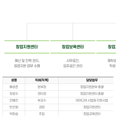
대학혁신지원사업
공공기술기반 시장연계 창업탐색 지원사업
스타트업 건국
우수 스타트업
스타트업 배출현황
언론보도
뉴스레터
오시는길
사업공고
성명
직위(직책)
담당업무
배성준
본부장
창업지원본부 총괄
장성수
센터장
창업지원센터 총괄
내부사업공고
안혜진
부교수
아이디어 사업화 지원사업
반선화
과장
창업지원센터
외부사업공고
박희승
주임
창업교육센터