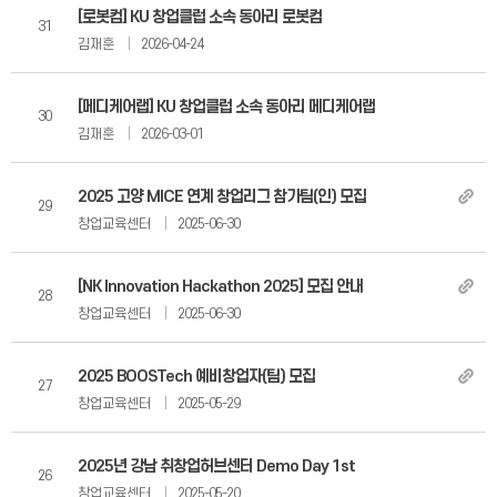
대학혁신지원사업
[로봇컴] KU 창업클럽 소속 동아리 로봇컴
31
공공기술기반 시장연계 창업탐색 지원사업
김재훈
2026-04-24
스타트업 건국
[메디케어랩] KU 창업클럽 소속 동아리 메디케어랩
30
우수 스타트업
김재훈
2026-03-01
스타트업 배출현황
2025 고양 MICE 연계 창업리그 참가팀(인) 모집
언론보도
29
창업교육센터
2025-06-30
뉴스레터
[NK Innovation Hackathon 2025] 모집 안내
오시는길
28
창업교육센터
2025-06-30
사업공고
2025 BOOSTech 예비창업자(팀) 모집
27
창업교육센터
2025-05-29
내부사업공고
2025년 강남 취창업허브센터 Demo Day 1st
외부사업공고
26
창업교육센터
2025-05-20