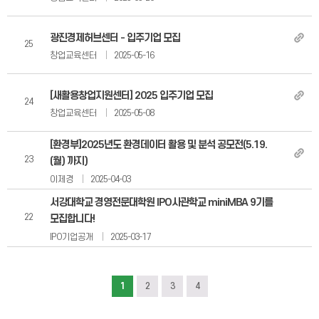
사업공고(메이커스페이스)
광진경제허브센터 - 입주기업 모집
창업인프라
25
창업교육센터
2025-05-16
창업인프라 소개
[새활용창업지원센터] 2025 입주기업 모집
24
창업교육센터
2025-05-08
창업지원센터
메이커스페이스센터
[환경부]2025년도 환경데이터 활용 및 분석 공모전(5.19.
23
(월) 까지)
공간대여시스템
이제경
2025-04-03
장비대여시스템
서강대학교 경영전문대학원 IPO사관학교 miniMBA 9기를
22
모집합니다!
창업보육센터
IPO기업공개
2025-03-17
공지사항
입주현황
1
2
3
4
창업지원